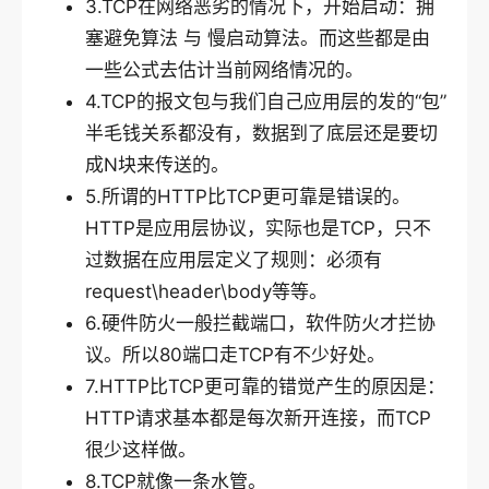
3.TCP在网络恶劣的情况下，开始启动：拥
塞避免算法 与 慢启动算法。而这些都是由
一些公式去估计当前网络情况的。
4.TCP的报文包与我们自己应用层的发的“包”
半毛钱关系都没有，数据到了底层还是要切
成N块来传送的。
5.所谓的HTTP比TCP更可靠是错误的。
HTTP是应用层协议，实际也是TCP，只不
过数据在应用层定义了规则：必须有
request\header\body等等。
6.硬件防火一般拦截端口，软件防火才拦协
议。所以80端口走TCP有不少好处。
7.HTTP比TCP更可靠的错觉产生的原因是：
HTTP请求基本都是每次新开连接，而TCP
很少这样做。
8.TCP就像一条水管。