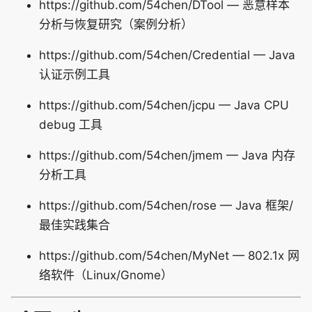
https://github.com/54chen/DTool — 恶意样本
分析与恢复研究（案例分析）
https://github.com/54chen/Credential — Java
认证示例工具
https://github.com/54chen/jcpu — Java CPU
debug 工具
https://github.com/54chen/jmem — Java 内存
分析工具
https://github.com/54chen/rose — Java 框架/
最佳实践集合
https://github.com/54chen/MyNet — 802.1x 网
络软件（Linux/Gnome）