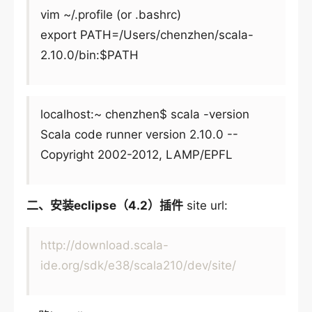
vim ~/.profile (or .bashrc)
export PATH=/Users/chenzhen/scala-
2.10.0/bin:$PATH
localhost:~ chenzhen$ scala -version
Scala code runner version 2.10.0 --
Copyright 2002-2012, LAMP/EPFL
二、安装eclipse（4.2）插件
site url:
http://download.scala-
ide.org/sdk/e38/scala210/dev/site/